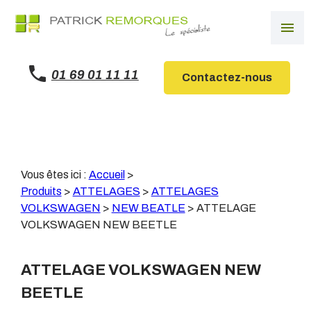
Panneau de gestion des cookies
menu
01 69 01 11 11
Contactez-nous
Vous êtes ici :
Accueil
>
Produits
>
ATTELAGES
>
ATTELAGES
VOLKSWAGEN
>
NEW BEATLE
>
ATTELAGE
VOLKSWAGEN NEW BEETLE
ATTELAGE VOLKSWAGEN NEW
BEETLE