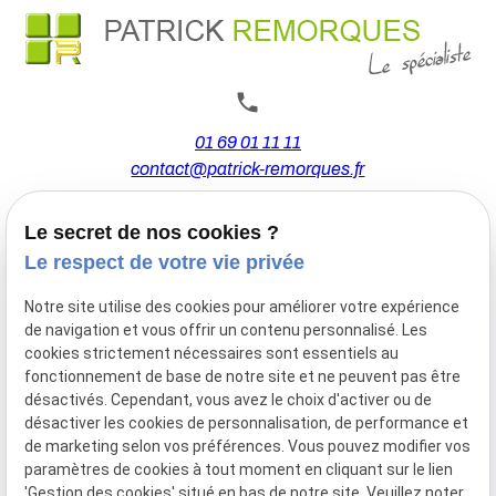
01 69 01 11 11
contact@patrick-remorques.fr
Le secret de nos cookies ?
44 Avenue de la Division Leclerc
Le respect de votre vie privée
91160 BALLAINVILLIERS
Notre site utilise des cookies pour améliorer votre expérience
de navigation et vous offrir un contenu personnalisé. Les
Du Mardi au Samedi
cookies strictement nécessaires sont essentiels au
De 9h00 à 12h30 et de 13h30 à 18h00
fonctionnement de base de notre site et ne peuvent pas être
Le Lundi sur rendez-vous.
désactivés. Cependant, vous avez le choix d'activer ou de
désactiver les cookies de personnalisation, de performance et
de marketing selon vos préférences. Vous pouvez modifier vos
paramètres de cookies à tout moment en cliquant sur le lien
Mentions
Politique de
Gestion
Plan du
'Gestion des cookies' situé en bas de notre site. Veuillez noter