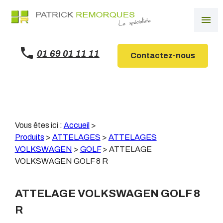
Panneau de gestion des cookies
menu
01 69 01 11 11
Contactez-nous
Vous êtes ici :
Accueil
>
Produits
>
ATTELAGES
>
ATTELAGES
VOLKSWAGEN
>
GOLF
>
ATTELAGE
VOLKSWAGEN GOLF 8 R
ATTELAGE VOLKSWAGEN GOLF 8
R