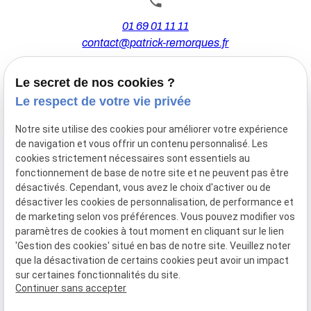
01 69 01 11 11
contact@patrick-remorques.fr
Le secret de nos cookies ?
44 Avenue de la Division Leclerc
Le respect de votre vie privée
91160 BALLAINVILLIERS
Notre site utilise des cookies pour améliorer votre expérience
de navigation et vous offrir un contenu personnalisé. Les
Du Mardi au Samedi
cookies strictement nécessaires sont essentiels au
De 9h00 à 12h30 et de 13h30 à 18h00
fonctionnement de base de notre site et ne peuvent pas être
Le Lundi sur rendez-vous.
désactivés. Cependant, vous avez le choix d'activer ou de
désactiver les cookies de personnalisation, de performance et
de marketing selon vos préférences. Vous pouvez modifier vos
paramètres de cookies à tout moment en cliquant sur le lien
Mentions
Politique de
Gestion
Plan du
'Gestion des cookies' situé en bas de notre site. Veuillez noter
légales
confidentialité
des
site
que la désactivation de certains cookies peut avoir un impact
cookies
sur certaines fonctionnalités du site.
Siret :
77556328100028
Continuer sans accepter