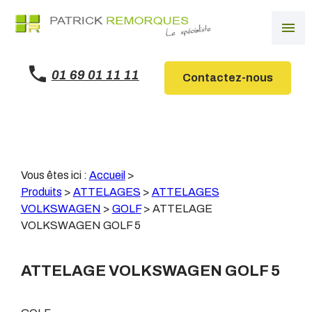
Panneau de gestion des cookies
menu
01 69 01 11 11
Contactez-nous
Vous êtes ici :
Accueil
>
Produits
>
ATTELAGES
>
ATTELAGES
VOLKSWAGEN
>
GOLF
>
ATTELAGE
VOLKSWAGEN GOLF 5
ATTELAGE VOLKSWAGEN GOLF 5