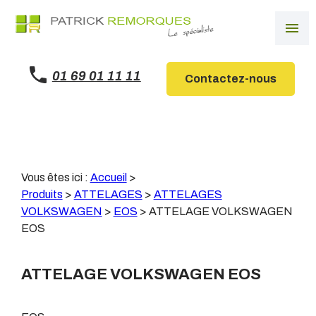
Panneau de gestion des cookies
menu
01 69 01 11 11
Contactez-nous
Vous êtes ici :
Accueil
>
Produits
>
ATTELAGES
>
ATTELAGES
VOLKSWAGEN
>
EOS
>
ATTELAGE VOLKSWAGEN
EOS
ATTELAGE VOLKSWAGEN EOS