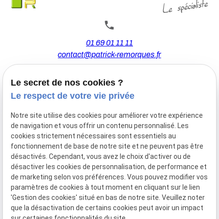
01 69 01 11 11
contact@patrick-remorques.fr
Le secret de nos cookies ?
44 Avenue de la Division Leclerc
Le respect de votre vie privée
91160 BALLAINVILLIERS
Notre site utilise des cookies pour améliorer votre expérience
de navigation et vous offrir un contenu personnalisé. Les
Du Mardi au Samedi
cookies strictement nécessaires sont essentiels au
De 9h00 à 12h30 et de 13h30 à 18h00
fonctionnement de base de notre site et ne peuvent pas être
Le Lundi sur rendez-vous.
désactivés. Cependant, vous avez le choix d'activer ou de
désactiver les cookies de personnalisation, de performance et
de marketing selon vos préférences. Vous pouvez modifier vos
paramètres de cookies à tout moment en cliquant sur le lien
Mentions
Politique de
Gestion
Plan du
'Gestion des cookies' situé en bas de notre site. Veuillez noter
légales
confidentialité
des
site
que la désactivation de certains cookies peut avoir un impact
cookies
sur certaines fonctionnalités du site.