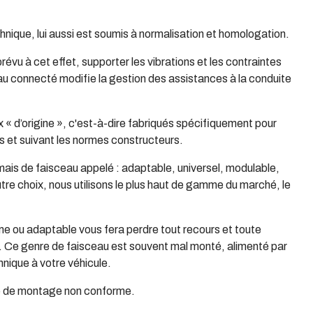
chnique, lui aussi est soumis à normalisation et homologation.
prévu à cet effet, supporter les vibrations et les contraintes
eau connecté modifie la gestion des assistances à la conduite
x « d’origine », c'est-à-dire fabriqués spécifiquement pour
 et suivant les normes constructeurs.
ais de faisceau appelé : adaptable, universel, modulable,
autre choix, nous utilisons le plus haut de gamme du marché, le
me ou adaptable vous fera perdre tout recours et toute
e. Ce genre de faisceau est souvent mal monté, alimenté par
chnique à votre véhicule.
pe de montage non conforme.