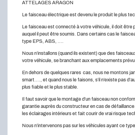
ATTELAGES ARAGON
Le faisceau électrique est devenu le produit le plus te
Le faisceau est connecté à votre véhicule, il doit être 
auquel il peut être soumis. Dans certains cas le faisc
type EPS, ABS, ….
Nous n’installons (quand ils existent) que des faisceau
votre véhicule, se branchant aux emplacements prévus
En dehors de quelques rares cas, nous ne montons jam
smart…., et quand nous le faisons, s’il n’existe pas d’
plus fiable et le plus stable.
Il faut savoir que le montage d’un faisceau non confor
garantie auprès du constructeur en cas de défaillanc
les éclairages intérieurs et fait courir de vrai risque te
Nous n’intervenons pas sur les véhicules ayant ce ty