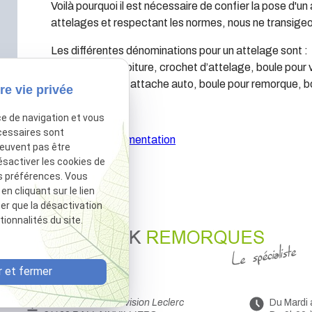
Voilà pourquoi il est nécessaire de confier la pose d'u
attelages et respectant les normes, nous ne transigeo
Les différentes dénominations pour un attelage sont :
Attelage pour voiture, crochet d’attelage, boule pour
crochet voiture, attache auto, boule pour remorque, b
re vie privée
ce de navigation et vous
cessaires sont
Afficher la documentation
peuvent pas être
ésactiver les cookies de
s préférences. Vous
 cliquant sur le lien
ter que la désactivation
ionnalités du site.
 et fermer
44 Avenue de la Division Leclerc
Du Mardi