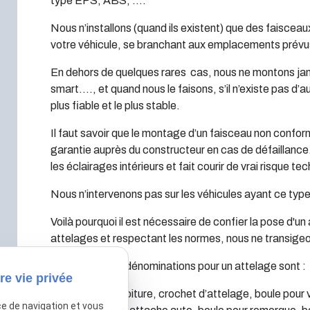
type EPS, ABS, ….
Nous n’installons (quand ils existent) que des faisceau
votre véhicule, se branchant aux emplacements prévus
En dehors de quelques rares cas, nous ne montons jam
smart…., et quand nous le faisons, s’il n’existe pas d’
plus fiable et le plus stable.
Il faut savoir que le montage d’un faisceau non confor
garantie auprès du constructeur en cas de défaillanc
les éclairages intérieurs et fait courir de vrai risque te
Nous n’intervenons pas sur les véhicules ayant ce ty
Voilà pourquoi il est nécessaire de confier la pose d'u
attelages et respectant les normes, nous ne transigeo
Les différentes dénominations pour un attelage sont :
re vie privée
Attelage pour voiture, crochet d’attelage, boule pour
ce de navigation et vous