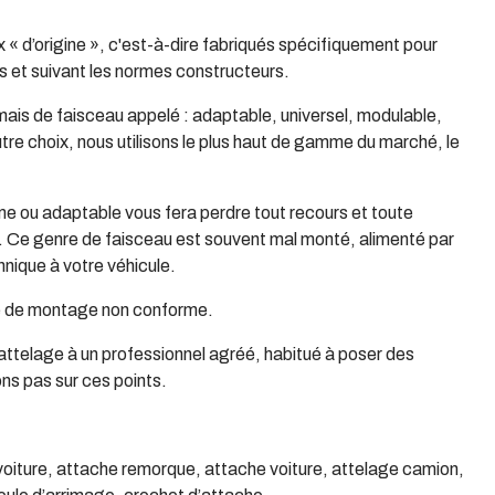
x « d’origine », c'est-à-dire fabriqués spécifiquement pour
 et suivant les normes constructeurs.
ais de faisceau appelé : adaptable, universel, modulable,
autre choix, nous utilisons le plus haut de gamme du marché, le
me ou adaptable vous fera perdre tout recours et toute
e. Ce genre de faisceau est souvent mal monté, alimenté par
chnique à votre véhicule.
pe de montage non conforme.
n attelage à un professionnel agréé, habitué à poser des
ns pas sur ces points.
 voiture, attache remorque, attache voiture, attelage camion,