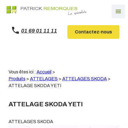
Panneau de gestion des cookies
menu
01 69 01 11 11
Contactez-nous
Vous êtes ici :
Accueil
>
Produits
>
ATTELAGES
>
ATTELAGES SKODA
>
ATTELAGE SKODA YETI
ATTELAGE SKODA YETI
ATTELAGES SKODA