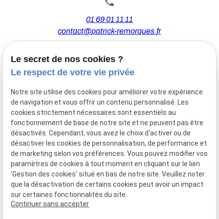
01 69 01 11 11
contact@patrick-remorques.fr
Le secret de nos cookies ?
44 Avenue de la Division Leclerc
Le respect de votre vie privée
91160 BALLAINVILLIERS
Notre site utilise des cookies pour améliorer votre expérience
de navigation et vous offrir un contenu personnalisé. Les
Du Mardi au Samedi
cookies strictement nécessaires sont essentiels au
De 9h00 à 12h30 et de 13h30 à 18h00
fonctionnement de base de notre site et ne peuvent pas être
Le Lundi sur rendez-vous.
désactivés. Cependant, vous avez le choix d'activer ou de
désactiver les cookies de personnalisation, de performance et
de marketing selon vos préférences. Vous pouvez modifier vos
paramètres de cookies à tout moment en cliquant sur le lien
Mentions
Politique de
Gestion
Plan du
'Gestion des cookies' situé en bas de notre site. Veuillez noter
légales
confidentialité
des
site
que la désactivation de certains cookies peut avoir un impact
cookies
sur certaines fonctionnalités du site.
Siret :
77556328100028
Continuer sans accepter