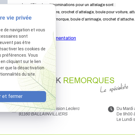
Les différentes dénominations pour un attelage sont :
Attelage pour voiture, crochet d’attelage, boule pour voiture, at
re vie privée
auto, boule pour remorque, boule d’arrimage, crochet d’attache.
ce de navigation et vous
cessaires sont
Afficher la documentation
peuvent pas être
ésactiver les cookies de
s préférences. Vous
 cliquant sur le lien
ter que la désactivation
ionnalités du site.
 et fermer
44 Avenue de la Division Leclerc
Du Mardi
91160 BALLAINVILLIERS
De 9h00 
Le Lundi 