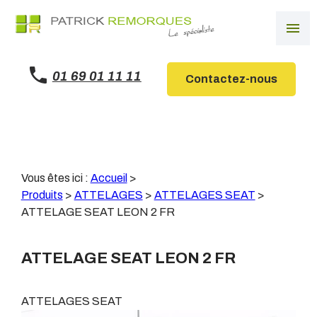
Panneau de gestion des cookies
menu
01 69 01 11 11
Contactez-nous
Vous êtes ici :
Accueil
>
Produits
>
ATTELAGES
>
ATTELAGES SEAT
>
ATTELAGE SEAT LEON 2 FR
ATTELAGE SEAT LEON 2 FR
ATTELAGES SEAT