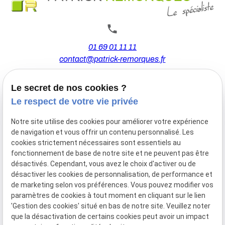
01 69 01 11 11
contact@patrick-remorques.fr
Le secret de nos cookies ?
44 Avenue de la Division Leclerc
Le respect de votre vie privée
91160 BALLAINVILLIERS
Notre site utilise des cookies pour améliorer votre expérience
de navigation et vous offrir un contenu personnalisé. Les
Du Mardi au Samedi
cookies strictement nécessaires sont essentiels au
De 9h00 à 12h30 et de 13h30 à 18h00
fonctionnement de base de notre site et ne peuvent pas être
Le Lundi sur rendez-vous.
désactivés. Cependant, vous avez le choix d'activer ou de
désactiver les cookies de personnalisation, de performance et
de marketing selon vos préférences. Vous pouvez modifier vos
paramètres de cookies à tout moment en cliquant sur le lien
Mentions
Politique de
Gestion
Plan du
'Gestion des cookies' situé en bas de notre site. Veuillez noter
légales
confidentialité
des
site
que la désactivation de certains cookies peut avoir un impact
cookies