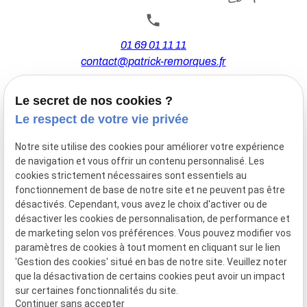
01 69 01 11 11
contact@patrick-remorques.fr
Le secret de nos cookies ?
44 Avenue de la Division Leclerc
Le respect de votre vie privée
91160 BALLAINVILLIERS
Notre site utilise des cookies pour améliorer votre expérience
de navigation et vous offrir un contenu personnalisé. Les
Du Mardi au Samedi
cookies strictement nécessaires sont essentiels au
De 9h00 à 12h30 et de 13h30 à 18h00
fonctionnement de base de notre site et ne peuvent pas être
Le Lundi sur rendez-vous.
désactivés. Cependant, vous avez le choix d'activer ou de
désactiver les cookies de personnalisation, de performance et
de marketing selon vos préférences. Vous pouvez modifier vos
paramètres de cookies à tout moment en cliquant sur le lien
Mentions
Politique de
Gestion
Plan du
'Gestion des cookies' situé en bas de notre site. Veuillez noter
légales
confidentialité
des
site
que la désactivation de certains cookies peut avoir un impact
cookies
sur certaines fonctionnalités du site.
Siret :
77556328100028
Continuer sans accepter