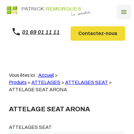
Panneau de gestion des cookies
menu
01 69 01 11 11
Contactez-nous
Vous êtes ici :
Accueil
>
Produits
>
ATTELAGES
>
ATTELAGES SEAT
>
ATTELAGE SEAT ARONA
ATTELAGE SEAT ARONA
ATTELAGES SEAT