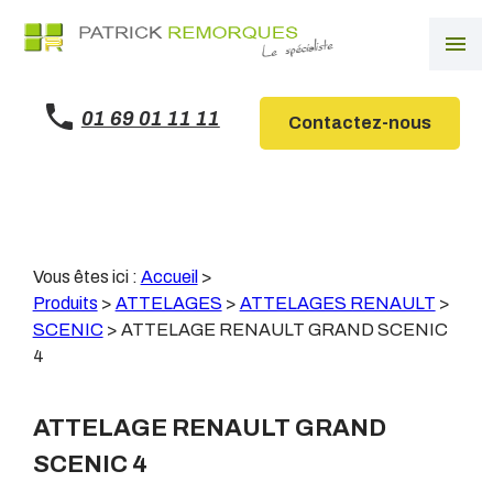
Panneau de gestion des cookies
menu
01 69 01 11 11
Contactez-nous
Vous êtes ici :
Accueil
>
Produits
>
ATTELAGES
>
ATTELAGES RENAULT
>
SCENIC
>
ATTELAGE RENAULT GRAND SCENIC
4
ATTELAGE RENAULT GRAND
SCENIC 4