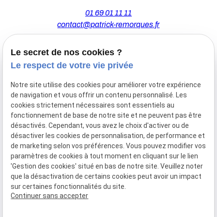
01 69 01 11 11
contact@patrick-remorques.fr
Le secret de nos cookies ?
44 Avenue de la Division Leclerc
Le respect de votre vie privée
91160 BALLAINVILLIERS
Notre site utilise des cookies pour améliorer votre expérience
de navigation et vous offrir un contenu personnalisé. Les
Du Mardi au Samedi
cookies strictement nécessaires sont essentiels au
De 9h00 à 12h30 et de 13h30 à 18h00
fonctionnement de base de notre site et ne peuvent pas être
Le Lundi sur rendez-vous.
désactivés. Cependant, vous avez le choix d'activer ou de
désactiver les cookies de personnalisation, de performance et
de marketing selon vos préférences. Vous pouvez modifier vos
paramètres de cookies à tout moment en cliquant sur le lien
Mentions
Politique de
Gestion
Plan du
'Gestion des cookies' situé en bas de notre site. Veuillez noter
légales
confidentialité
des
site
que la désactivation de certains cookies peut avoir un impact
cookies
sur certaines fonctionnalités du site.
Siret :
77556328100028
Continuer sans accepter