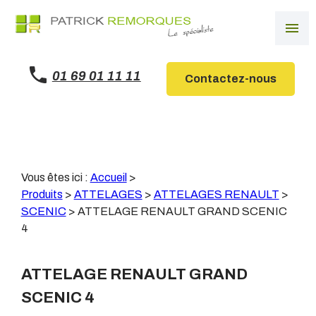
Panneau de gestion des cookies
menu
01 69 01 11 11
Contactez-nous
Vous êtes ici :
Accueil
>
Produits
>
ATTELAGES
>
ATTELAGES RENAULT
>
SCENIC
>
ATTELAGE RENAULT GRAND SCENIC
4
ATTELAGE RENAULT GRAND
SCENIC 4