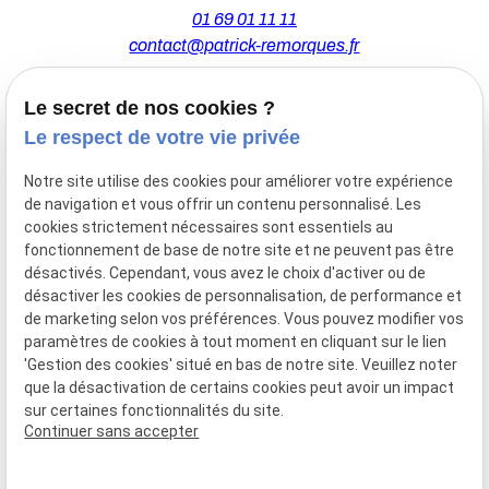
01 69 01 11 11
contact@patrick-remorques.fr
Le secret de nos cookies ?
44 Avenue de la Division Leclerc
Le respect de votre vie privée
91160 BALLAINVILLIERS
Notre site utilise des cookies pour améliorer votre expérience
de navigation et vous offrir un contenu personnalisé. Les
Du Mardi au Samedi
cookies strictement nécessaires sont essentiels au
De 9h00 à 12h30 et de 13h30 à 18h00
fonctionnement de base de notre site et ne peuvent pas être
Le Lundi sur rendez-vous.
désactivés. Cependant, vous avez le choix d'activer ou de
désactiver les cookies de personnalisation, de performance et
de marketing selon vos préférences. Vous pouvez modifier vos
paramètres de cookies à tout moment en cliquant sur le lien
Mentions
Politique de
Gestion
Plan du
'Gestion des cookies' situé en bas de notre site. Veuillez noter
légales
confidentialité
des
site
que la désactivation de certains cookies peut avoir un impact
cookies
sur certaines fonctionnalités du site.
Siret :
77556328100028
Continuer sans accepter