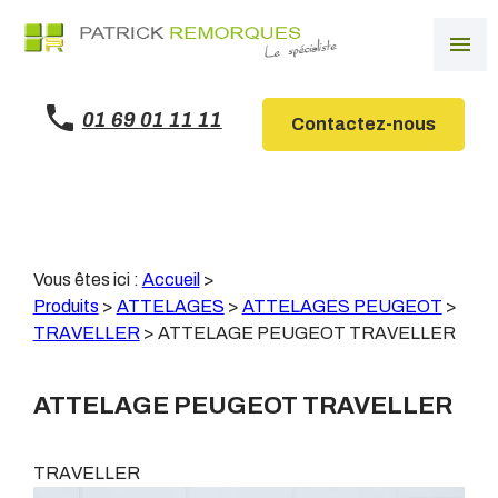
Panneau de gestion des cookies
menu
01 69 01 11 11
Contactez-nous
Vous êtes ici :
Accueil
>
Produits
>
ATTELAGES
>
ATTELAGES PEUGEOT
>
TRAVELLER
>
ATTELAGE PEUGEOT TRAVELLER
ATTELAGE PEUGEOT TRAVELLER
TRAVELLER