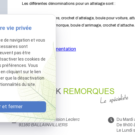
Les différentes dénominations pour un attelage sont :
Attelage pour voiture, crochet d’attelage, boule pour voiture, at
auto, boule pour remorque, boule d’arrimage, crochet d’attache.
re vie privée
ce de navigation et vous
cessaires sont
Afficher la documentation
peuvent pas être
ésactiver les cookies de
s préférences. Vous
 cliquant sur le lien
ter que la désactivation
ionnalités du site.
 et fermer
44 Avenue de la Division Leclerc
Du Mardi
91160 BALLAINVILLIERS
De 9h00 
Le Lundi 