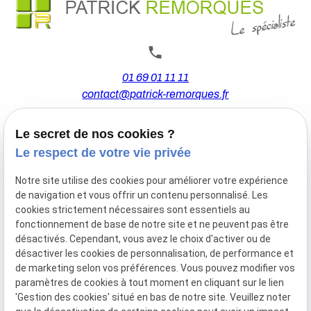
01 69 01 11 11
contact@patrick-remorques.fr
Le secret de nos cookies ?
44 Avenue de la Division Leclerc
Le respect de votre vie privée
91160 BALLAINVILLIERS
Notre site utilise des cookies pour améliorer votre expérience
de navigation et vous offrir un contenu personnalisé. Les
Du Mardi au Samedi
cookies strictement nécessaires sont essentiels au
De 9h00 à 12h30 et de 13h30 à 18h00
fonctionnement de base de notre site et ne peuvent pas être
Le Lundi sur rendez-vous.
désactivés. Cependant, vous avez le choix d'activer ou de
désactiver les cookies de personnalisation, de performance et
de marketing selon vos préférences. Vous pouvez modifier vos
paramètres de cookies à tout moment en cliquant sur le lien
Mentions
Politique de
Gestion
Plan du
'Gestion des cookies' situé en bas de notre site. Veuillez noter
légales
confidentialité
des
site