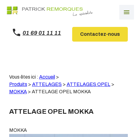
Panneau de gestion des cookies
menu
01 69 01 11 11
Contactez-nous
Vous êtes ici :
Accueil
>
Produits
>
ATTELAGES
>
ATTELAGES OPEL
>
MOKKA
>
ATTELAGE OPEL MOKKA
ATTELAGE OPEL MOKKA
MOKKA