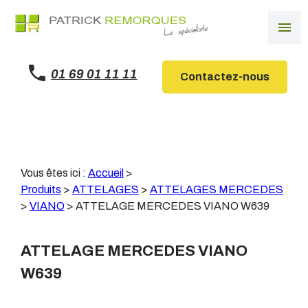
Panneau de gestion des cookies
menu
01 69 01 11 11
Contactez-nous
Vous êtes ici :
Accueil
>
Produits
>
ATTELAGES
>
ATTELAGES MERCEDES
>
VIANO
>
ATTELAGE MERCEDES VIANO W639
ATTELAGE MERCEDES VIANO
W639