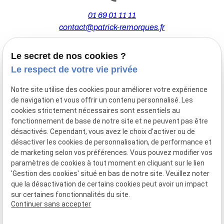
01 69 01 11 11
contact@patrick-remorques.fr
Le secret de nos cookies ?
44 Avenue de la Division Leclerc
Le respect de votre vie privée
91160 BALLAINVILLIERS
Notre site utilise des cookies pour améliorer votre expérience
de navigation et vous offrir un contenu personnalisé. Les
Du Mardi au Samedi
cookies strictement nécessaires sont essentiels au
De 9h00 à 12h30 et de 13h30 à 18h00
fonctionnement de base de notre site et ne peuvent pas être
Le Lundi sur rendez-vous.
désactivés. Cependant, vous avez le choix d'activer ou de
désactiver les cookies de personnalisation, de performance et
de marketing selon vos préférences. Vous pouvez modifier vos
paramètres de cookies à tout moment en cliquant sur le lien
Mentions
Politique de
Gestion
Plan du
'Gestion des cookies' situé en bas de notre site. Veuillez noter
légales
confidentialité
des
site
que la désactivation de certains cookies peut avoir un impact
cookies
sur certaines fonctionnalités du site.
Siret :
77556328100028
Continuer sans accepter