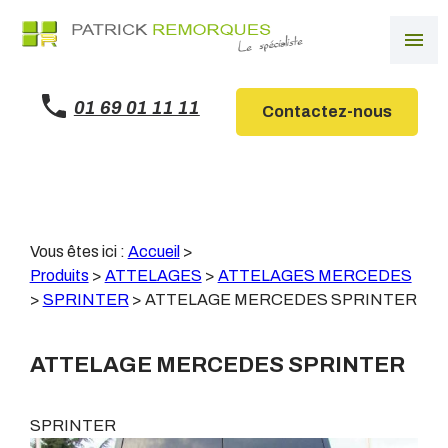
Panneau de gestion des cookies
menu
01 69 01 11 11
Contactez-nous
Vous êtes ici :
Accueil
>
Produits
>
ATTELAGES
>
ATTELAGES MERCEDES
>
SPRINTER
>
ATTELAGE MERCEDES SPRINTER
ATTELAGE MERCEDES SPRINTER
SPRINTER