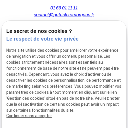
01 69 01 11 11
contact@patrick-remorques.fr
Le secret de nos cookies ?
44 Avenue de la Division Leclerc
Le respect de votre vie privée
91160 BALLAINVILLIERS
Notre site utilise des cookies pour améliorer votre expérience
de navigation et vous offrir un contenu personnalisé. Les
Du Mardi au Samedi
cookies strictement nécessaires sont essentiels au
De 9h00 à 12h30 et de 13h30 à 18h00
fonctionnement de base de notre site et ne peuvent pas être
Le Lundi sur rendez-vous.
désactivés. Cependant, vous avez le choix d'activer ou de
désactiver les cookies de personnalisation, de performance et
de marketing selon vos préférences. Vous pouvez modifier vos
paramètres de cookies à tout moment en cliquant sur le lien
Mentions
Politique de
Gestion
Plan du
'Gestion des cookies' situé en bas de notre site. Veuillez noter
légales
confidentialité
des
site
que la désactivation de certains cookies peut avoir un impact
cookies
sur certaines fonctionnalités du site.
Siret :
77556328100028
Continuer sans accepter