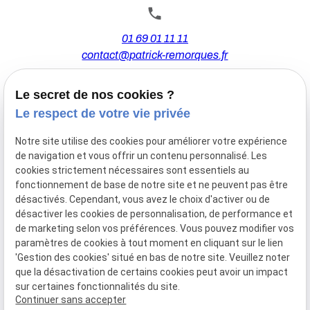
01 69 01 11 11
contact@patrick-remorques.fr
Le secret de nos cookies ?
44 Avenue de la Division Leclerc
Le respect de votre vie privée
91160 BALLAINVILLIERS
Notre site utilise des cookies pour améliorer votre expérience
de navigation et vous offrir un contenu personnalisé. Les
Du Mardi au Samedi
cookies strictement nécessaires sont essentiels au
De 9h00 à 12h30 et de 13h30 à 18h00
fonctionnement de base de notre site et ne peuvent pas être
Le Lundi sur rendez-vous.
désactivés. Cependant, vous avez le choix d'activer ou de
désactiver les cookies de personnalisation, de performance et
de marketing selon vos préférences. Vous pouvez modifier vos
paramètres de cookies à tout moment en cliquant sur le lien
Mentions
Politique de
Gestion
Plan du
'Gestion des cookies' situé en bas de notre site. Veuillez noter
légales
confidentialité
des
site
que la désactivation de certains cookies peut avoir un impact
cookies
sur certaines fonctionnalités du site.
Siret :
77556328100028
Continuer sans accepter