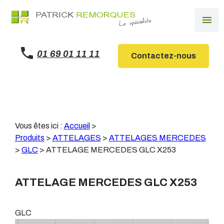
Panneau de gestion des cookies
menu
01 69 01 11 11
Contactez-nous
Vous êtes ici :
Accueil
>
Produits
>
ATTELAGES
>
ATTELAGES MERCEDES
>
GLC
>
ATTELAGE MERCEDES GLC X253
ATTELAGE MERCEDES GLC X253
GLC