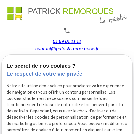
01 69 01 11 11
contact@patrick-remorques.fr
Le secret de nos cookies ?
44 Avenue de la Division Leclerc
Le respect de votre vie privée
91160 BALLAINVILLIERS
Notre site utilise des cookies pour améliorer votre expérience
de navigation et vous offrir un contenu personnalisé. Les
Du Mardi au Samedi
cookies strictement nécessaires sont essentiels au
De 9h00 à 12h30 et de 13h30 à 18h00
fonctionnement de base de notre site et ne peuvent pas être
Le Lundi sur rendez-vous.
désactivés. Cependant, vous avez le choix d'activer ou de
désactiver les cookies de personnalisation, de performance et
de marketing selon vos préférences. Vous pouvez modifier vos
paramètres de cookies à tout moment en cliquant sur le lien
Mentions
Politique de
Gestion
Plan du