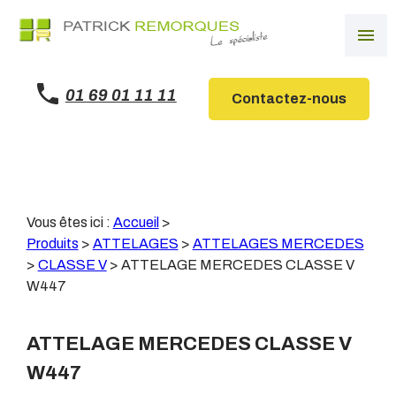
Panneau de gestion des cookies
menu
01 69 01 11 11
Contactez-nous
Vous êtes ici :
Accueil
>
Produits
>
ATTELAGES
>
ATTELAGES MERCEDES
>
CLASSE V
>
ATTELAGE MERCEDES CLASSE V
W447
ATTELAGE MERCEDES CLASSE V
W447