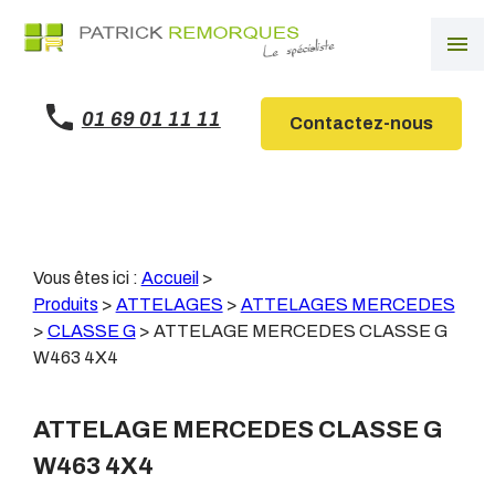
Panneau de gestion des cookies
menu
01 69 01 11 11
Contactez-nous
Vous êtes ici :
Accueil
>
Produits
>
ATTELAGES
>
ATTELAGES MERCEDES
>
CLASSE G
>
ATTELAGE MERCEDES CLASSE G
W463 4X4
ATTELAGE MERCEDES CLASSE G
W463 4X4