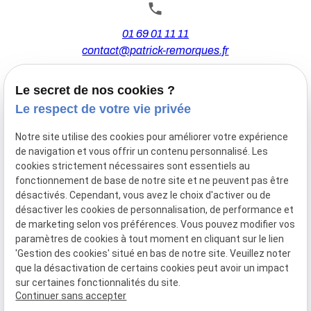
01 69 01 11 11
contact@patrick-remorques.fr
Le secret de nos cookies ?
44 Avenue de la Division Leclerc
Le respect de votre vie privée
91160 BALLAINVILLIERS
Notre site utilise des cookies pour améliorer votre expérience
de navigation et vous offrir un contenu personnalisé. Les
Du Mardi au Samedi
cookies strictement nécessaires sont essentiels au
De 9h00 à 12h30 et de 13h30 à 18h00
fonctionnement de base de notre site et ne peuvent pas être
Le Lundi sur rendez-vous.
désactivés. Cependant, vous avez le choix d'activer ou de
désactiver les cookies de personnalisation, de performance et
de marketing selon vos préférences. Vous pouvez modifier vos
paramètres de cookies à tout moment en cliquant sur le lien
Mentions
Politique de
Gestion
Plan du
'Gestion des cookies' situé en bas de notre site. Veuillez noter
légales
confidentialité
des
site
que la désactivation de certains cookies peut avoir un impact
cookies
sur certaines fonctionnalités du site.
Siret :
77556328100028
Continuer sans accepter