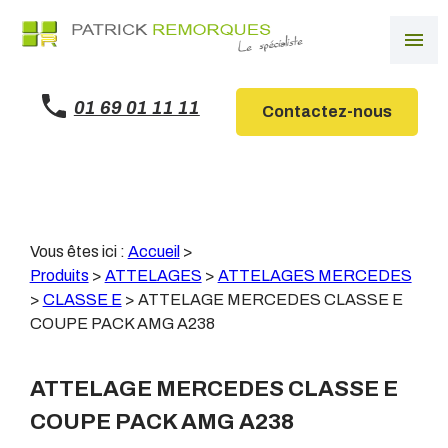
Panneau de gestion des cookies
menu
01 69 01 11 11
Contactez-nous
Vous êtes ici :
Accueil
>
Produits
>
ATTELAGES
>
ATTELAGES MERCEDES
>
CLASSE E
>
ATTELAGE MERCEDES CLASSE E
COUPE PACK AMG A238
ATTELAGE MERCEDES CLASSE E
COUPE PACK AMG A238