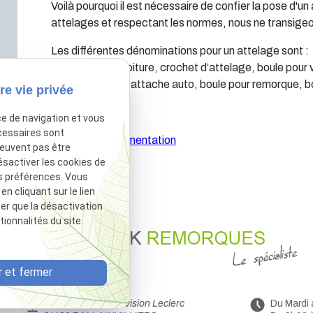
Voilà pourquoi il est nécessaire de confier la pose d'u
attelages et respectant les normes, nous ne transigeo
Les différentes dénominations pour un attelage sont :
Attelage pour voiture, crochet d’attelage, boule pour
crochet voiture, attache auto, boule pour remorque, b
re vie privée
ce de navigation et vous
cessaires sont
Afficher la documentation
peuvent pas être
ésactiver les cookies de
s préférences. Vous
 cliquant sur le lien
ter que la désactivation
ionnalités du site.
 et fermer
44 Avenue de la Division Leclerc
Du Mardi