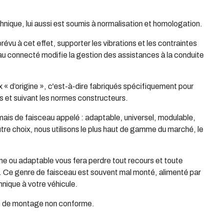
chnique, lui aussi est soumis à normalisation et homologation.
prévu à cet effet, supporter les vibrations et les contraintes
eau connecté modifie la gestion des assistances à la conduite
x « d’origine », c'est-à-dire fabriqués spécifiquement pour
 et suivant les normes constructeurs.
ais de faisceau appelé : adaptable, universel, modulable,
autre choix, nous utilisons le plus haut de gamme du marché, le
me ou adaptable vous fera perdre tout recours et toute
e. Ce genre de faisceau est souvent mal monté, alimenté par
chnique à votre véhicule.
pe de montage non conforme.