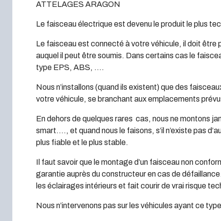
ATTELAGES ARAGON
Le faisceau électrique est devenu le produit le plus te
Le faisceau est connecté à votre véhicule, il doit être 
auquel il peut être soumis. Dans certains cas le faisc
type EPS, ABS, ….
Nous n’installons (quand ils existent) que des faisceau
votre véhicule, se branchant aux emplacements prévus
En dehors de quelques rares cas, nous ne montons jam
smart…., et quand nous le faisons, s’il n’existe pas d’
plus fiable et le plus stable.
Il faut savoir que le montage d’un faisceau non confor
garantie auprès du constructeur en cas de défaillanc
les éclairages intérieurs et fait courir de vrai risque te
Nous n’intervenons pas sur les véhicules ayant ce ty