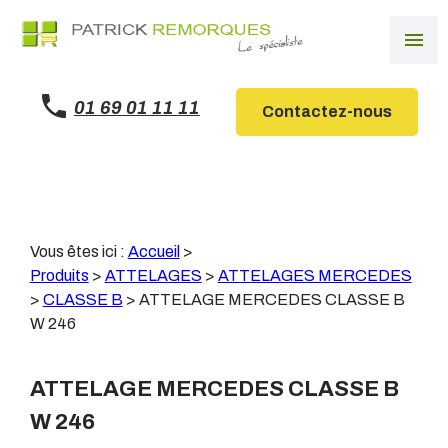
Panneau de gestion des cookies
menu
01 69 01 11 11
Contactez-nous
Vous êtes ici :
Accueil
>
Produits
>
ATTELAGES
>
ATTELAGES MERCEDES
>
CLASSE B
>
ATTELAGE MERCEDES CLASSE B
W 246
ATTELAGE MERCEDES CLASSE B
W 246