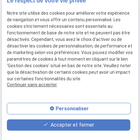
Le respect de votre vie privée
91160 BALLAINVILLIERS
Notre site utilise des cookies pour améliorer votre expérience
de navigation et vous offrir un contenu personnalisé. Les
Du Mardi au Samedi
cookies strictement nécessaires sont essentiels au
De 9h00 à 12h30 et de 13h30 à 18h00
fonctionnement de base de notre site et ne peuvent pas être
Le Lundi sur rendez-vous.
désactivés. Cependant, vous avez le choix d'activer ou de
désactiver les cookies de personnalisation, de performance et
de marketing selon vos préférences. Vous pouvez modifier vos
paramètres de cookies à tout moment en cliquant sur le lien
Mentions
Politique de
Gestion
Plan du
'Gestion des cookies' situé en bas de notre site. Veuillez noter
légales
confidentialité
des
site
que la désactivation de certains cookies peut avoir un impact
cookies
sur certaines fonctionnalités du site.
Siret :
77556328100028
Continuer sans accepter
Personnaliser
place
contact_page
phone
Accepter et fermer
Plan d'accès
Contact
01 69 01 11 11