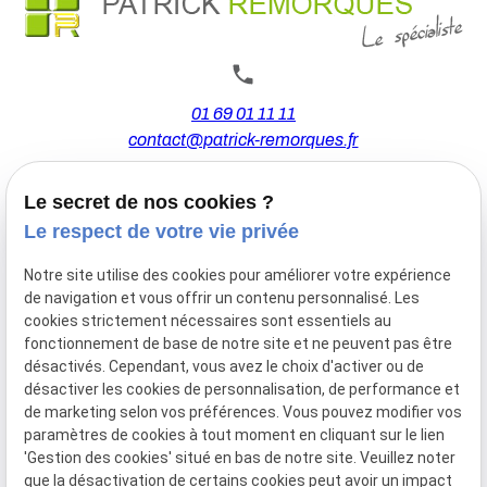
01 69 01 11 11
contact@patrick-remorques.fr
Le secret de nos cookies ?
44 Avenue de la Division Leclerc
Le respect de votre vie privée
91160 BALLAINVILLIERS
Notre site utilise des cookies pour améliorer votre expérience
de navigation et vous offrir un contenu personnalisé. Les
Du Mardi au Samedi
cookies strictement nécessaires sont essentiels au
De 9h00 à 12h30 et de 13h30 à 18h00
fonctionnement de base de notre site et ne peuvent pas être
Le Lundi sur rendez-vous.
désactivés. Cependant, vous avez le choix d'activer ou de
désactiver les cookies de personnalisation, de performance et
de marketing selon vos préférences. Vous pouvez modifier vos
paramètres de cookies à tout moment en cliquant sur le lien
Mentions
Politique de
Gestion
Plan du
'Gestion des cookies' situé en bas de notre site. Veuillez noter
légales
confidentialité
des
site
que la désactivation de certains cookies peut avoir un impact