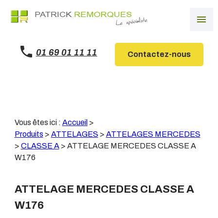
Panneau de gestion des cookies
menu
01 69 01 11 11
Contactez-nous
Vous êtes ici :
Accueil
>
Produits
>
ATTELAGES
>
ATTELAGES MERCEDES
>
CLASSE A
>
ATTELAGE MERCEDES CLASSE A
W176
ATTELAGE MERCEDES CLASSE A
W176