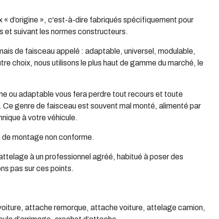
x « d’origine », c'est-à-dire fabriqués spécifiquement pour
 et suivant les normes constructeurs.
ais de faisceau appelé : adaptable, universel, modulable,
autre choix, nous utilisons le plus haut de gamme du marché, le
me ou adaptable vous fera perdre tout recours et toute
e. Ce genre de faisceau est souvent mal monté, alimenté par
chnique à votre véhicule.
pe de montage non conforme.
n attelage à un professionnel agréé, habitué à poser des
ns pas sur ces points.
 voiture, attache remorque, attache voiture, attelage camion,