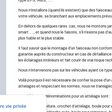
type EPS, ABS, ….
Nous n’installons (quand ils existent) que des faisceau
votre véhicule, se branchant aux emplacements prévus
En dehors de quelques rares cas, nous ne montons jam
smart…., et quand nous le faisons, s’il n’existe pas d’
plus fiable et le plus stable.
Il faut savoir que le montage d’un faisceau non confor
garantie auprès du constructeur en cas de défaillanc
les éclairages intérieurs et fait courir de vrai risque te
Nous n’intervenons pas sur les véhicules ayant ce ty
Voilà pourquoi il est nécessaire de confier la pose d'u
attelages et respectant les normes, nous ne transigeo
Les différentes dénominations pour un attelage sont :
re vie privée
Attelage pour voiture, crochet d’attelage, boule pour