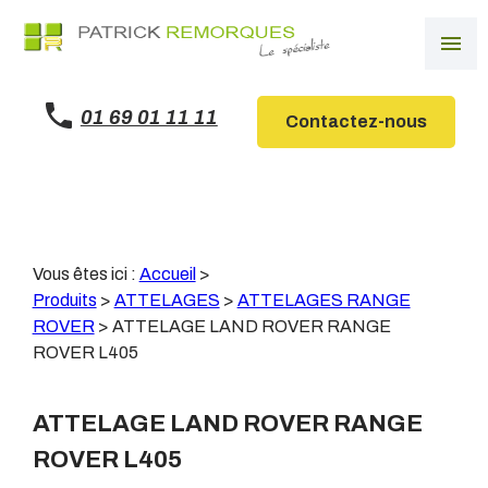
Panneau de gestion des cookies
menu
01 69 01 11 11
Contactez-nous
Vous êtes ici :
Accueil
>
Produits
>
ATTELAGES
>
ATTELAGES RANGE
ROVER
>
ATTELAGE LAND ROVER RANGE
ROVER L405
ATTELAGE LAND ROVER RANGE
ROVER L405