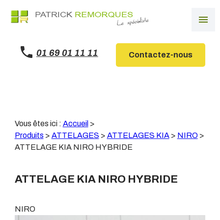
Panneau de gestion des cookies
menu
01 69 01 11 11
Contactez-nous
Vous êtes ici :
Accueil
>
Produits
>
ATTELAGES
>
ATTELAGES KIA
>
NIRO
>
ATTELAGE KIA NIRO HYBRIDE
ATTELAGE KIA NIRO HYBRIDE
NIRO