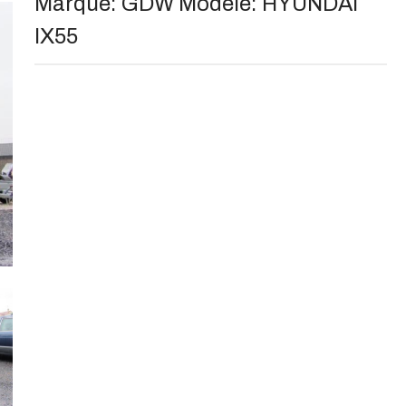
Marque:
GDW
Modèle:
HYUNDAI
IX55