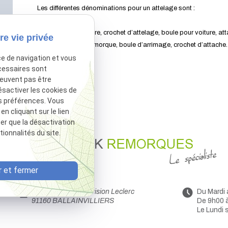
Les différentes dénominations pour un attelage sont :
Attelage pour voiture, crochet d’attelage, boule pour voiture, at
re vie privée
auto, boule pour remorque, boule d’arrimage, crochet d’attache.
ce de navigation et vous
cessaires sont
peuvent pas être
ésactiver les cookies de
s préférences. Vous
 cliquant sur le lien
ter que la désactivation
ionnalités du site.
 et fermer
44 Avenue de la Division Leclerc
Du Mardi
91160 BALLAINVILLIERS
De 9h00 
Le Lundi 