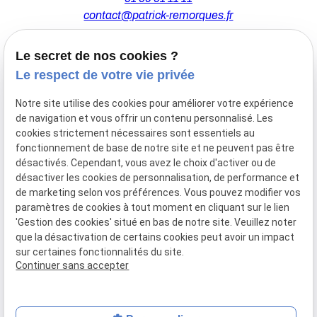
contact@patrick-remorques.fr
Le secret de nos cookies ?
44 Avenue de la Division Leclerc
Le respect de votre vie privée
91160 BALLAINVILLIERS
Notre site utilise des cookies pour améliorer votre expérience
de navigation et vous offrir un contenu personnalisé. Les
Du Mardi au Samedi
cookies strictement nécessaires sont essentiels au
De 9h00 à 12h30 et de 13h30 à 18h00
fonctionnement de base de notre site et ne peuvent pas être
Le Lundi sur rendez-vous.
désactivés. Cependant, vous avez le choix d'activer ou de
désactiver les cookies de personnalisation, de performance et
de marketing selon vos préférences. Vous pouvez modifier vos
paramètres de cookies à tout moment en cliquant sur le lien
Mentions
Politique de
Gestion
Plan du
'Gestion des cookies' situé en bas de notre site. Veuillez noter
légales
confidentialité
des
site
que la désactivation de certains cookies peut avoir un impact
cookies
sur certaines fonctionnalités du site.
Siret :
77556328100028
Continuer sans accepter