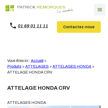
Panneau de gestion des cookies
menu
01 69 01 11 11
Contactez-nous
Vous êtes ici :
Accueil
>
Produits
>
ATTELAGES
>
ATTELAGES HONDA
>
ATTELAGE HONDA CRV
ATTELAGE HONDA CRV
ATTELAGES HONDA