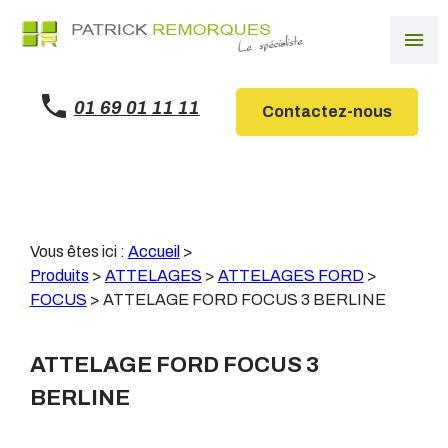
Panneau de gestion des cookies
menu
01 69 01 11 11
Contactez-nous
Vous êtes ici :
Accueil
>
Produits
>
ATTELAGES
>
ATTELAGES FORD
>
FOCUS
>
ATTELAGE FORD FOCUS 3 BERLINE
ATTELAGE FORD FOCUS 3
BERLINE