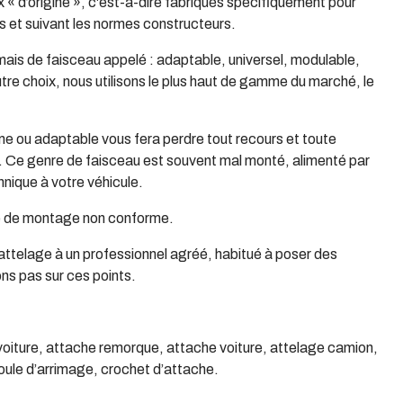
x « d’origine », c'est-à-dire fabriqués spécifiquement pour
 et suivant les normes constructeurs.
ais de faisceau appelé : adaptable, universel, modulable,
autre choix, nous utilisons le plus haut de gamme du marché, le
me ou adaptable vous fera perdre tout recours et toute
e. Ce genre de faisceau est souvent mal monté, alimenté par
chnique à votre véhicule.
pe de montage non conforme.
n attelage à un professionnel agréé, habitué à poser des
ns pas sur ces points.
 voiture, attache remorque, attache voiture, attelage camion,
oule d’arrimage, crochet d’attache.