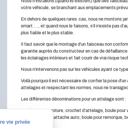
Nous n’installons (quand ils existent) que des faisceau
votre véhicule, se branchant aux emplacements prévus
En dehors de quelques rares cas, nous ne montons jam
smart…., et quand nous le faisons, s’il n’existe pas d’
plus fiable et le plus stable.
Il faut savoir que le montage d’un faisceau non confor
garantie auprès du constructeur en cas de défaillanc
les éclairages intérieurs et fait courir de vrai risque te
Nous n’intervenons pas sur les véhicules ayant ce ty
Voilà pourquoi il est nécessaire de confier la pose d'u
attelages et respectant les normes, nous ne transigeo
Les différentes dénominations pour un attelage sont :
Attelage pour voiture, crochet d’attelage, boule pour
crochet voiture, attache auto, boule pour remorque, b
re vie privée