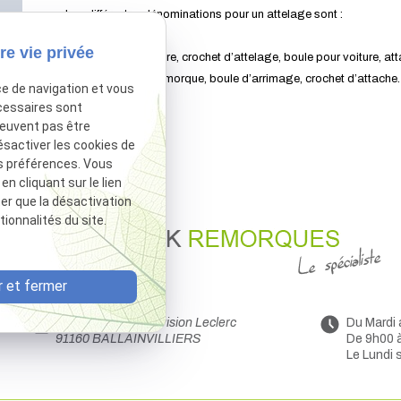
Les différentes dénominations pour un attelage sont :
re vie privée
Attelage pour voiture, crochet d’attelage, boule pour voiture, at
auto, boule pour remorque, boule d’arrimage, crochet d’attache.
ce de navigation et vous
cessaires sont
peuvent pas être
ésactiver les cookies de
s préférences. Vous
 cliquant sur le lien
ter que la désactivation
ionnalités du site.
 et fermer
44 Avenue de la Division Leclerc
Du Mardi
91160 BALLAINVILLIERS
De 9h00 
Le Lundi 