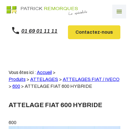
Panneau de gestion des cookies
menu
01 69 01 11 11
Contactez-nous
Vous êtes ici :
Accueil
>
Produits
>
ATTELAGES
>
ATTELAGES FIAT / IVECO
>
600
>
ATTELAGE FIAT 600 HYBRIDE
ATTELAGE FIAT 600 HYBRIDE
600