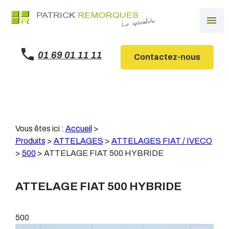
Panneau de gestion des cookies
menu
01 69 01 11 11
Contactez-nous
Vous êtes ici :
Accueil
>
Produits
>
ATTELAGES
>
ATTELAGES FIAT / IVECO
>
500
>
ATTELAGE FIAT 500 HYBRIDE
ATTELAGE FIAT 500 HYBRIDE
500