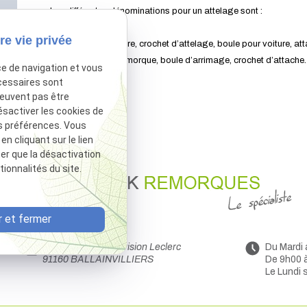
Les différentes dénominations pour un attelage sont :
re vie privée
Attelage pour voiture, crochet d’attelage, boule pour voiture, at
auto, boule pour remorque, boule d’arrimage, crochet d’attache.
ce de navigation et vous
cessaires sont
peuvent pas être
ésactiver les cookies de
s préférences. Vous
 cliquant sur le lien
ter que la désactivation
ionnalités du site.
 et fermer
44 Avenue de la Division Leclerc
Du Mardi
91160 BALLAINVILLIERS
De 9h00 
Le Lundi 