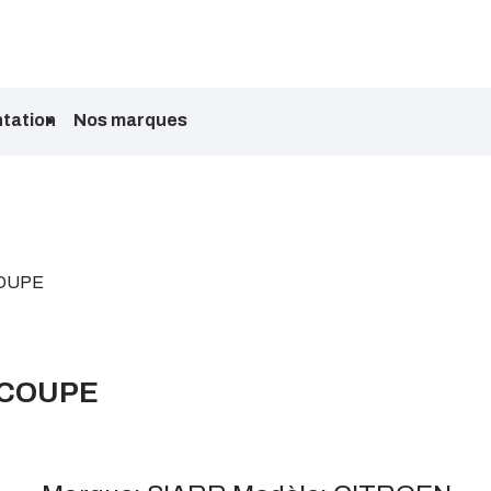
tation
Nos marques
OUPE
 COUPE