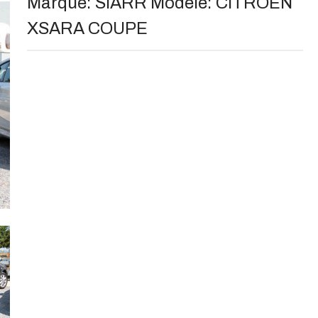
Marque:
SIARR
Modèle:
CITROEN
XSARA COUPE