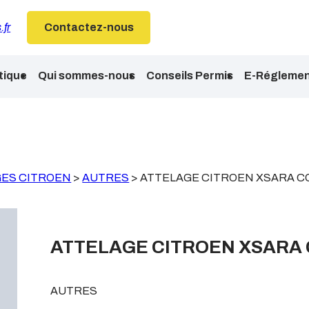
.fr
Contactez-nous
tique
Qui sommes-nous
Conseils Permis
E-Réglemen
ES CITROEN
>
AUTRES
>
ATTELAGE CITROEN XSARA C
ATTELAGE CITROEN XSARA
AUTRES