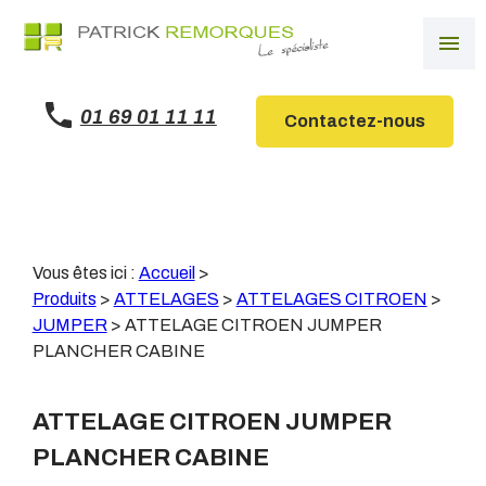
Panneau de gestion des cookies
menu
01 69 01 11 11
Contactez-nous
Vous êtes ici :
Accueil
>
Produits
>
ATTELAGES
>
ATTELAGES CITROEN
>
JUMPER
>
ATTELAGE CITROEN JUMPER
PLANCHER CABINE
ATTELAGE CITROEN JUMPER
PLANCHER CABINE