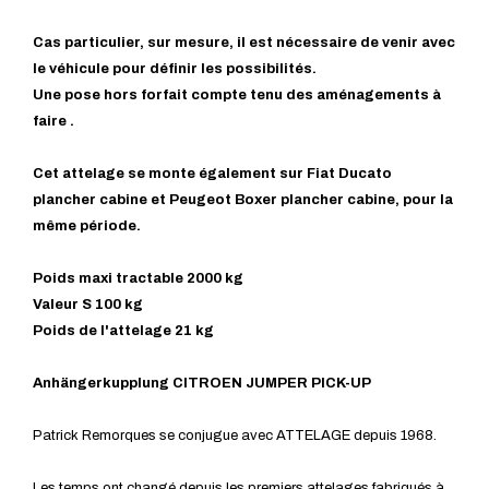
Cas particulier, sur mesure, il est nécessaire de venir avec
le véhicule pour définir les possibilités.
Une pose hors forfait compte tenu des aménagements à
faire .
Cet attelage se monte également sur Fiat Ducato
plancher cabine et Peugeot Boxer plancher cabine, pour la
même période.
Poids maxi tractable 2000 kg
Valeur S 100 kg
Poids de l'attelage 21 kg
Anhängerkupplung CITROEN JUMPER PICK-UP
Patrick Remorques se conjugue avec ATTELAGE depuis 1968.
Les temps ont changé depuis les premiers attelages fabriqués à