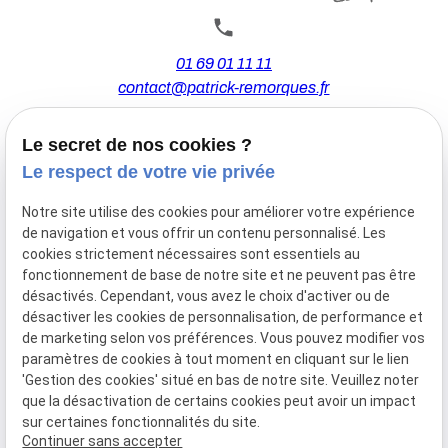
01 69 01 11 11
contact@patrick-remorques.fr
Le secret de nos cookies ?
44 Avenue de la Division Leclerc
Le respect de votre vie privée
91160 BALLAINVILLIERS
Notre site utilise des cookies pour améliorer votre expérience
de navigation et vous offrir un contenu personnalisé. Les
Du Mardi au Samedi
cookies strictement nécessaires sont essentiels au
De 9h00 à 12h30 et de 13h30 à 18h00
fonctionnement de base de notre site et ne peuvent pas être
Le Lundi sur rendez-vous.
désactivés. Cependant, vous avez le choix d'activer ou de
désactiver les cookies de personnalisation, de performance et
de marketing selon vos préférences. Vous pouvez modifier vos
paramètres de cookies à tout moment en cliquant sur le lien
Mentions
Politique de
Gestion
Plan du
'Gestion des cookies' situé en bas de notre site. Veuillez noter
légales
confidentialité
des
site
que la désactivation de certains cookies peut avoir un impact
cookies
sur certaines fonctionnalités du site.
Siret :
77556328100028
Continuer sans accepter