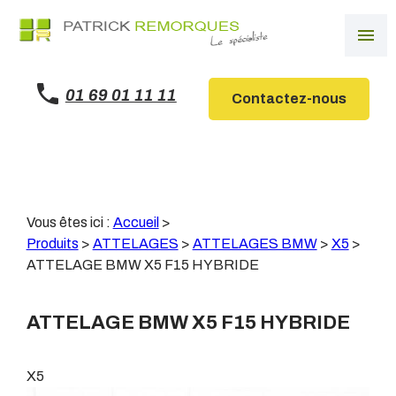
Panneau de gestion des cookies
menu
01 69 01 11 11
Contactez-nous
Vous êtes ici :
Accueil
>
Produits
>
ATTELAGES
>
ATTELAGES BMW
>
X5
>
ATTELAGE BMW X5 F15 HYBRIDE
ATTELAGE BMW X5 F15 HYBRIDE
X5