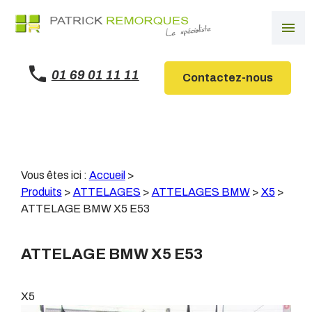
Panneau de gestion des cookies
menu
01 69 01 11 11
Contactez-nous
Vous êtes ici :
Accueil
>
Produits
>
ATTELAGES
>
ATTELAGES BMW
>
X5
>
ATTELAGE BMW X5 E53
ATTELAGE BMW X5 E53
X5