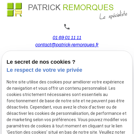
01 69 01 11 11
contact@patrick-remorques.fr
Le secret de nos cookies ?
44 Avenue de la Division Leclerc
Le respect de votre vie privée
91160 BALLAINVILLIERS
Notre site utilise des cookies pour améliorer votre expérience
de navigation et vous offrir un contenu personnalisé. Les
Du Mardi au Samedi
cookies strictement nécessaires sont essentiels au
De 9h00 à 12h30 et de 13h30 à 18h00
fonctionnement de base de notre site et ne peuvent pas être
Le Lundi sur rendez-vous.
désactivés. Cependant, vous avez le choix d'activer ou de
désactiver les cookies de personnalisation, de performance et
de marketing selon vos préférences. Vous pouvez modifier vos
paramètres de cookies à tout moment en cliquant sur le lien
Mentions
Politique de
Gestion
Plan du
'Gestion des cookies' situé en bas de notre site. Veuillez noter
légales
confidentialité
des
site