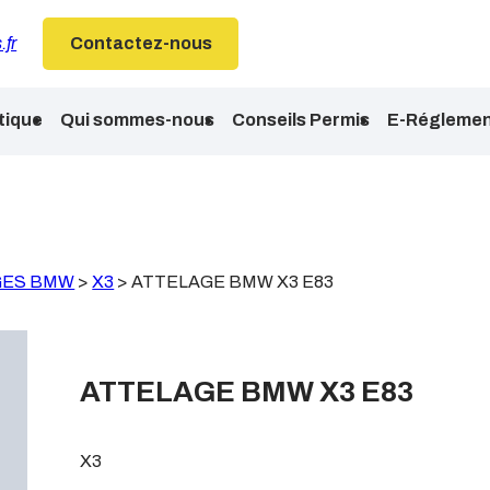
.fr
Contactez-nous
tique
Qui sommes-nous
Conseils Permis
E-Réglemen
GES BMW
>
X3
>
ATTELAGE BMW X3 E83
ATTELAGE BMW X3 E83
X3