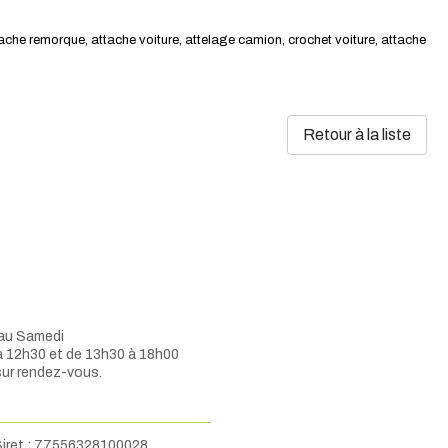
tache remorque, attache voiture, attelage camion, crochet voiture, attache
Retour à la liste
 au Samedi
à 12h30 et de 13h30 à 18h00
sur rendez-vous.
iret :
77556328100028