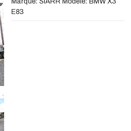
Marque:
SIARR
Modèle:
BMW X3
E83