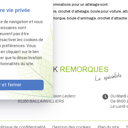
Les différentes dénominations pour un attelage sont :
re vie privée
Attelage pour voiture, crochet d’attelage, boule pour voiture, at
auto, boule pour remorque, boule d’arrimage, crochet d’attache.
ce de navigation et vous
cessaires sont
peuvent pas être
ésactiver les cookies de
s préférences. Vous
 cliquant sur le lien
ter que la désactivation
ionnalités du site.
 et fermer
44 Avenue de la Division Leclerc
Du Mardi
91160 BALLAINVILLIERS
De 9h00 
Le Lundi 
litique de confidentialité
Gestion des cookies
Plan du site
S