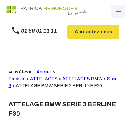
Panneau de gestion des cookies
menu
01 69 01 11 11
Contactez-nous
Vous êtes ici :
Accueil
>
Produits
>
ATTELAGES
>
ATTELAGES BMW
>
Série
3
>
ATTELAGE BMW SERIE 3 BERLINE F30
ATTELAGE BMW SERIE 3 BERLINE
F30