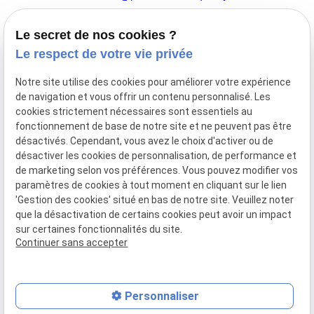
Le secret de nos cookies ?
44 Avenue de la Division Leclerc
Le respect de votre vie privée
91160 BALLAINVILLIERS
Notre site utilise des cookies pour améliorer votre expérience
de navigation et vous offrir un contenu personnalisé. Les
Du Mardi au Samedi
cookies strictement nécessaires sont essentiels au
De 9h00 à 12h30 et de 13h30 à 18h00
fonctionnement de base de notre site et ne peuvent pas être
Le Lundi sur rendez-vous.
désactivés. Cependant, vous avez le choix d'activer ou de
désactiver les cookies de personnalisation, de performance et
de marketing selon vos préférences. Vous pouvez modifier vos
paramètres de cookies à tout moment en cliquant sur le lien
Mentions
Politique de
Gestion
Plan du
'Gestion des cookies' situé en bas de notre site. Veuillez noter
légales
confidentialité
des
site
que la désactivation de certains cookies peut avoir un impact
cookies
sur certaines fonctionnalités du site.
Siret :
77556328100028
Continuer sans accepter
Personnaliser