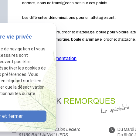
normes, nous ne transigeons pas sur ces points.
Les différentes dénominations pour un attelage sont :
Attelage pour voiture, crochet d’attelage, boule pour voiture, at
re vie privée
auto, boule pour remorque, boule d’arrimage, crochet d’attache.
ce de navigation et vous
cessaires sont
Afficher la documentation
peuvent pas être
ésactiver les cookies de
s préférences. Vous
 cliquant sur le lien
ter que la désactivation
ionnalités du site.
 et fermer
44 Avenue de la Division Leclerc
Du Mardi
91160 BALLAINVILLIERS
De 9h00 