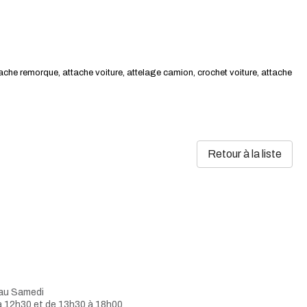
tache remorque, attache voiture, attelage camion, crochet voiture, attache
Retour à la liste
 au Samedi
à 12h30 et de 13h30 à 18h00