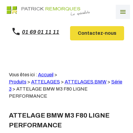
Panneau de gestion des cookies
menu
01 69 01 11 11
Contactez-nous
Vous êtes ici :
Accueil
>
Produits
>
ATTELAGES
>
ATTELAGES BMW
>
Série
3
>
ATTELAGE BMW M3 F80 LIGNE
PERFORMANCE
ATTELAGE BMW M3 F80 LIGNE
PERFORMANCE