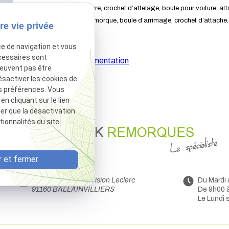
Attelage pour voiture, crochet d’attelage, boule pour voiture, at
auto, boule pour remorque, boule d’arrimage, crochet d’attache.
re vie privée
ce de navigation et vous
cessaires sont
Afficher la documentation
peuvent pas être
ésactiver les cookies de
s préférences. Vous
 cliquant sur le lien
ter que la désactivation
ionnalités du site.
 et fermer
44 Avenue de la Division Leclerc
Du Mardi
91160 BALLAINVILLIERS
De 9h00 
Le Lundi 