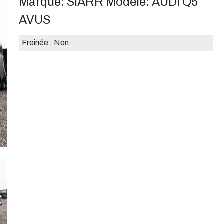
Marque:
SIARR
Modèle:
AUDI Q5
AVUS
Freinée :
Non