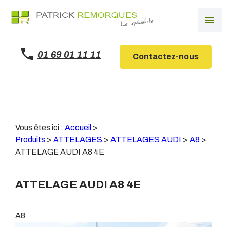
Panneau de gestion des cookies
menu
01 69 01 11 11
Contactez-nous
Vous êtes ici :
Accueil
>
Produits
>
ATTELAGES
>
ATTELAGES AUDI
>
A8
>
ATTELAGE AUDI A8 4E
ATTELAGE AUDI A8 4E
A8