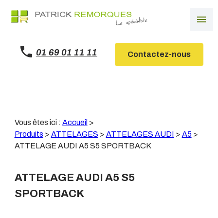
Panneau de gestion des cookies
menu
01 69 01 11 11
Contactez-nous
Vous êtes ici :
Accueil
>
Produits
>
ATTELAGES
>
ATTELAGES AUDI
>
A5
>
ATTELAGE AUDI A5 S5 SPORTBACK
ATTELAGE AUDI A5 S5
SPORTBACK