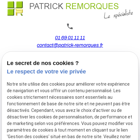
01 69 01 11 11
contact@patrick-remorques.fr
Le secret de nos cookies ?
44 Avenue de la Division Leclerc
Le respect de votre vie privée
91160 BALLAINVILLIERS
Notre site utilise des cookies pour améliorer votre expérience
de navigation et vous offrir un contenu personnalisé. Les
Du Mardi au Samedi
cookies strictement nécessaires sont essentiels au
De 9h00 à 12h30 et de 13h30 à 18h00
fonctionnement de base de notre site et ne peuvent pas être
Le Lundi sur rendez-vous.
désactivés. Cependant, vous avez le choix d'activer ou de
désactiver les cookies de personnalisation, de performance et
de marketing selon vos préférences. Vous pouvez modifier vos
paramètres de cookies à tout moment en cliquant sur le lien
Mentions
Politique de
Gestion
Plan du
'Gestion des cookies' situé en bas de notre site. Veuillez noter
légales
confidentialité
des
site