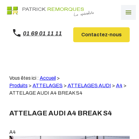
Panneau de gestion des cookies
menu
01 69 01 11 11
Contactez-nous
Vous êtes ici :
Accueil
>
Produits
>
ATTELAGES
>
ATTELAGES AUDI
>
A4
>
ATTELAGE AUDI A4 BREAK S4
ATTELAGE AUDI A4 BREAK S4
A4