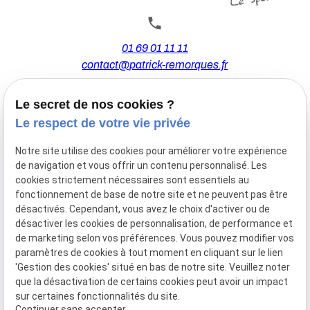
01 69 01 11 11
contact@patrick-remorques.fr
Le secret de nos cookies ?
44 Avenue de la Division Leclerc
Le respect de votre vie privée
91160 BALLAINVILLIERS
Notre site utilise des cookies pour améliorer votre expérience
de navigation et vous offrir un contenu personnalisé. Les
Du Mardi au Samedi
cookies strictement nécessaires sont essentiels au
De 9h00 à 12h30 et de 13h30 à 18h00
fonctionnement de base de notre site et ne peuvent pas être
Le Lundi sur rendez-vous.
désactivés. Cependant, vous avez le choix d'activer ou de
désactiver les cookies de personnalisation, de performance et
de marketing selon vos préférences. Vous pouvez modifier vos
paramètres de cookies à tout moment en cliquant sur le lien
Mentions
Politique de
Gestion
Plan du
'Gestion des cookies' situé en bas de notre site. Veuillez noter
légales
confidentialité
des
site
que la désactivation de certains cookies peut avoir un impact
cookies
sur certaines fonctionnalités du site.
Siret :
77556328100028
Continuer sans accepter