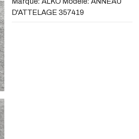
Marque:
ALKO
Modèle:
ANNEAU
D'ATTELAGE 357419