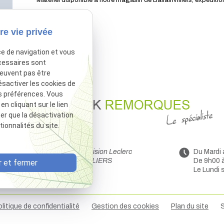
re vie privée
ce de navigation et vous
cessaires sont
peuvent pas être
ésactiver les cookies de
s préférences. Vous
 cliquant sur le lien
ter que la désactivation
ionnalités du site.
44 Avenue de la Division Leclerc
Du Mardi
91160 BALLAINVILLIERS
De 9h00 
 et fermer
Le Lundi 
litique de confidentialité
Gestion des cookies
Plan du site
S